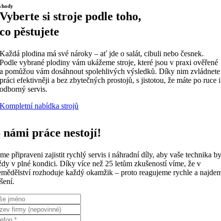
ahody
Vyberte si stroje podle toho,
co pěstujete
Každá plodina má své nároky – ať jde o salát, cibuli nebo česnek.
Podle vybrané plodiny vám ukážeme stroje, které jsou v praxi ověřené
a pomůžou vám dosáhnout spolehlivých výsledků. Díky nim zvládnete
práci efektivněji a bez zbytečných prostojů, s jistotou, že máte po ruce i
odborný servis.
Kompletní nabídka strojů
 námi práce nestojí!
sme připraveni zajistit rychlý servis i náhradní díly, aby vaše technika by
ždy v plné kondici. Díky více než 25 letům zkušeností víme, že v
emědělství rozhoduje každý okamžik – proto reagujeme rychle a najde
šení.