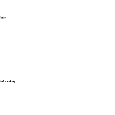
ibule
ýně a cukety