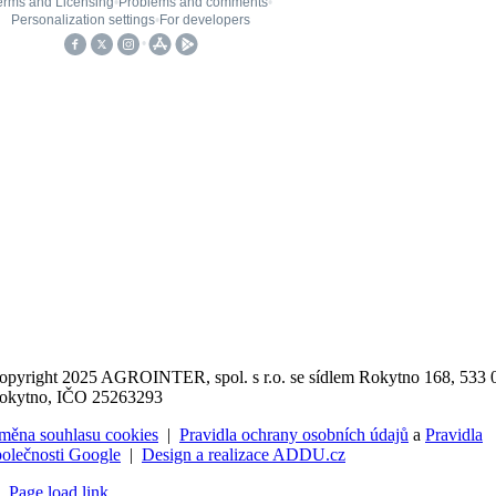
opyright 2025 AGROINTER, spol. s r.o. se sídlem Rokytno 168, 533 
okytno, IČO 25263293
měna souhlasu cookies
|
Pravidla ochrany osobních údajů
a
Pravidla
polečnosti Google
|
Design a realizace ADDU.cz
Page load link