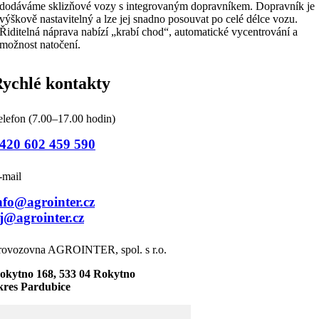
dodáváme sklizňové vozy s integrovaným dopravníkem. Dopravník je
výškově nastavitelný a lze jej snadno posouvat po celé délce vozu.
Řiditelná náprava nabízí „krabí chod“, automatické vycentrování a
možnost natočení.
ychlé kontakty
elefon (7.00–17.00 hodin)
420 602 459 590
-mail
nfo@agrointer.cz
j@agrointer.cz
rovozovna AGROINTER, spol. s r.o.
okytno 168, 533 04 Rokytno
kres Pardubice