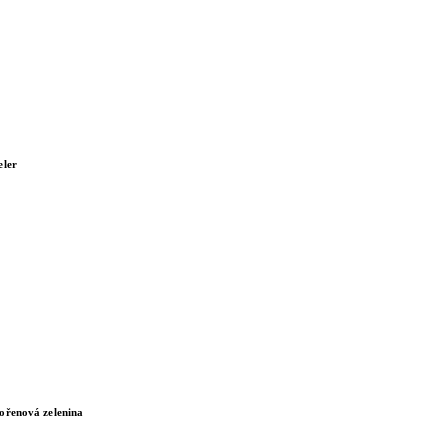
eler
ořenová zelenina