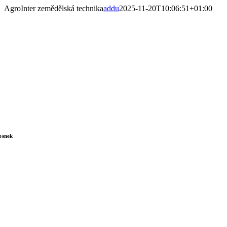
Skip
AgroInter zemědělská technika
addu
2025-11-20T10:06:51+01:00
to
content
esnek